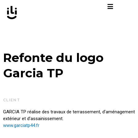
Aller
au
contenu
Refonte du logo
Garcia TP
CLIENT
GARCIA TP réalise des travaux de terrassement, d’aménagement
extérieur et d’assainissement.
www.garciatp44.fr